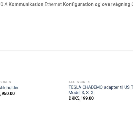
00 A
Kommunikation
Ethernet
Konfiguration og overvågning
SORIES
ACCESSORIES
Tilføj til
Tilføj t
TESLA CHADEMO adapter til US T
tik holder
ønskeliste
ønskeli
Model 3, S, X
2,950.00
DKK
5,199.00