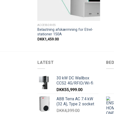
ACCESSORIES
l Type 2 (16Ax3)
Belastning afskærmning for Etrel-
de
stationer 150A
39.00
DKK
1,459.00
LATEST
BE
30 kW DC Wallbox
CCS2 4G/RFID/Wi-fi
DKK
55,999.00
ABB Terra AC 7.4 kW
(32 A), Type 2 socket
DKK
4,399.00