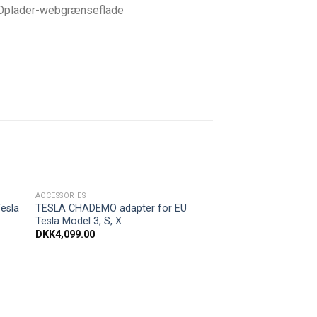
Oplader-webgrænseflade
ACCESSORIES
il
Tilføj til
esla
TESLA CHADEMO adapter for EU
ste
ønskeliste
Tesla Model 3, S, X
DKK
4,099.00