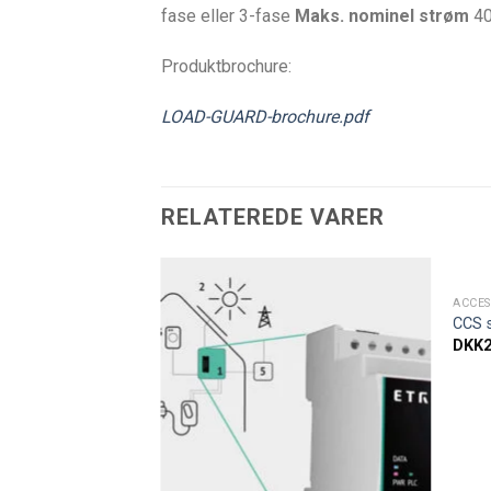
fase eller 3-fase
Maks. nominel strøm
4
Produktbrochure:
LOAD-GUARD-brochure.pdf
RELATEREDE VARER
ACCES
Tilføj til
Tilføj til
CCS s
ønskeliste
ønskeliste
DKK
Å LAGER