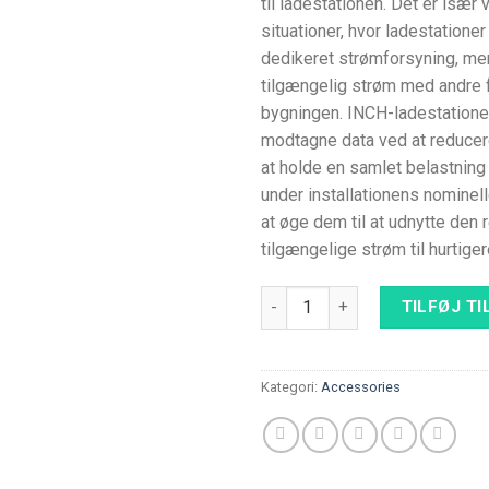
til ladestationen. Det er især v
situationer, hvor ladestationer
dedikeret strømforsyning, me
tilgængelig strøm med andre f
bygningen. INCH-ladestatione
modtagne data ved at reducer
at holde en samlet belastning 
under installationens nominell
at øge dem til at udnytte den
tilgængelige strøm til hurtige
Belastning afskærmning for Et
TILFØJ TI
Kategori:
Accessories