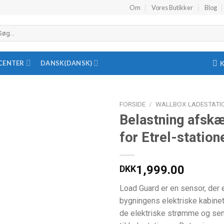
Om
Vores Butikker
Blog
øg
ter:
CENTER
DANSK
(
DANSK
)
FORSIDE
/
WALLBOX LADESTATI
Belastning afsk
Tilføj til
for Etrel-statio
ønskeliste
1,999.00
DKK
Load Guard er en sensor, der er
bygningens elektriske kabinet
de elektriske strømme og send