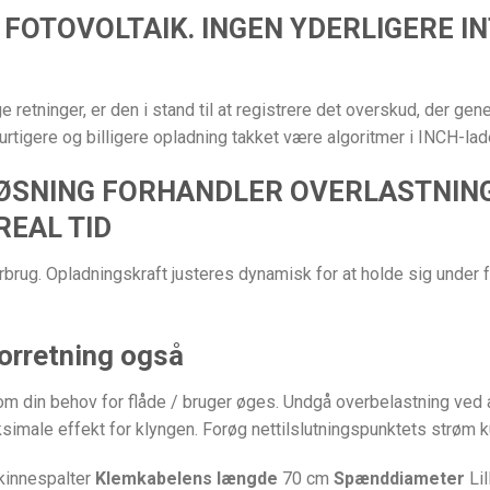
N FOTOVOLTAIK. INGEN YDERLIGERE I
 retninger, er den i stand til at registrere det overskud, der gen
 hurtigere og billigere opladning takket være algoritmer i INCH-lad
LØSNING FORHANDLER OVERLASTNING
REAL TID
rug. Opladningskraft justeres dynamisk for at holde sig under
 forretning også
m din behov for flåde / bruger øges. Undgå overbelastning ved au
simale effekt for klyngen. Forøg nettilslutningspunktets strøm k
skinnespalter
Klemkabelens længde
70 cm
Spænddiameter
Li