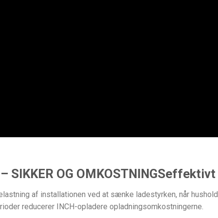
 SIKKER OG OMKOSTNINGSeffektivt o
lastning af installationen ved at sænke ladestyrken, når hushold
perioder reducerer INCH-opladere opladningsomkostningerne.