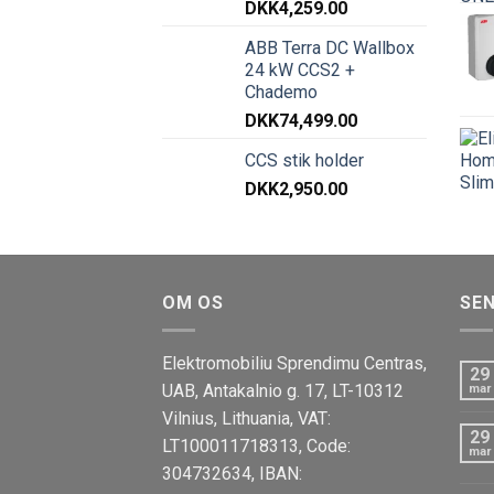
DKK
4,259.00
ABB Terra DC Wallbox
24 kW CCS2 +
Chademo
DKK
74,499.00
CCS stik holder
DKK
2,950.00
OM OS
SE
Elektromobiliu Sprendimu Centras,
29
UAB, Antakalnio g. 17, LT-10312
mar
Vilnius, Lithuania, VAT:
29
LT100011718313, Code:
mar
304732634, IBAN: