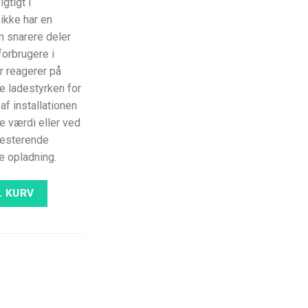
igtigt i
 ikke har en
n snarere deler
orbrugere i
r reagerer på
e ladestyrken for
af installationen
e værdi eller ved
 resterende
re opladning.
rel-stationer 400A antal
L KURV