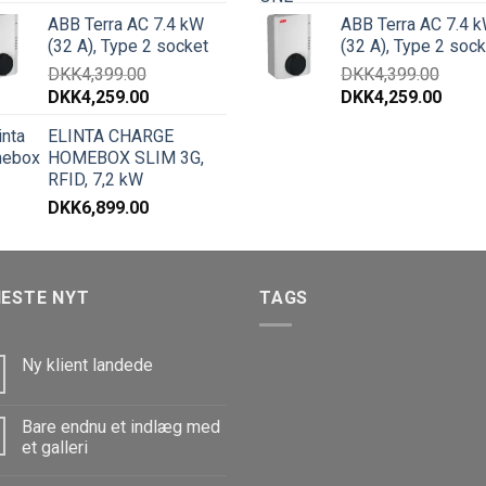
ABB Terra AC 7.4 kW
ABB Terra AC 7.4 
(32 A), Type 2 socket
(32 A), Type 2 sock
DKK
4,399.00
DKK
4,399.00
DKK
4,259.00
DKK
4,259.00
ELINTA CHARGE
HOMEBOX SLIM 3G,
RFID, 7,2 kW
DKK
6,899.00
NESTE NYT
TAGS
Ny klient landede
Bare endnu et indlæg med
et galleri