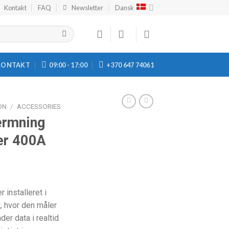
Kontakt
FAQ
Newsletter
Dansk
KONTAKT
09:00 - 17:00
+370 647 74061
ON
/
ACCESSORIES
ærmning
ner 400A
 installeret i
, hvor den måler
er data i realtid